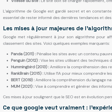
Vitesse du site :
Le site doit se charger rapidement, off
L’algorithme de Google est gardé secret et en constante 
essentiel de rester informé des dernières tendances et des
Les mises à jour majeures de l’algori
Google met régulièrement à jour son algorithme pour affin
classement des sites. Voici quelques exemples marquants:
Panda (2011) :
Pénalise les sites avec un contenu pauvr
Penguin (2012) :
Vise les sites utilisant des techniques d
Hummingbird (2013) :
Améliore la compréhension des req
RankBrain (2015) :
Utilise l’IA pour mieux comprendre les
BERT (2019) :
Améliore la compréhension du langage nat
MUM (2021) :
Vise à comprendre et générer des informa
Ces mises à jour soulignent que le SEO est en évolution per
Ce que google veut vraiment : l’expéri