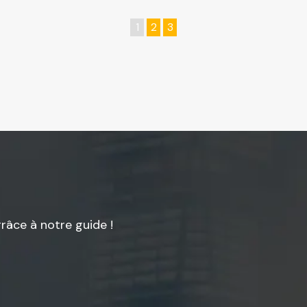
1
2
3
âce à notre guide !