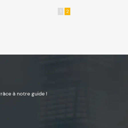
1
2
âce à notre guide !