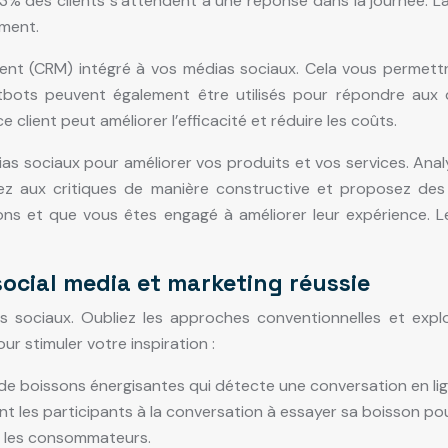
, 83% des clients s’attendent à une réponse dans la journée.
ement.
ient (CRM) intégré à vos médias sociaux. Cela vous permett
hatbots peuvent également être utilisés pour répondre aux
client peut améliorer l’efficacité et réduire les coûts.
dias sociaux pour améliorer vos produits et vos services. Analy
dez aux critiques de manière constructive et proposez des
 et que vous êtes engagé à améliorer leur expérience. Les 
social media et marketing réussie
as sociaux. Oubliez les approches conventionnelles et exp
r stimuler votre inspiration :
de boissons énergisantes qui détecte une conversation en lign
ant les participants à la conversation à essayer sa boisson p
ec les consommateurs.