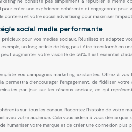
keting ne consiste pas simplement à republier le même cont
l pour créer une expérience cohérente et engageante pour vot
 de contenu et votre social advertising pour maximiser l’impact
tégie social media performante
précieux pour vos médias sociaux. Réutilisez et adaptez vos
r exemple, un long article de blog peut être transformé en une
peut augmenter votre visibilité de 56%. Il est essentiel d’a
mplète vos campagnes marketing existantes. Offrez à vos f
ela permettra d’encourager l’engagement, de fidéliser votr
inutes par jour sur les réseaux sociaux, ce qui représen
cohérents sur tous les canaux. Racontez l’histoire de votre ma
el avec votre audience. Cela vous aidera à vous démarquer 
et de humaniser votre marque et de créer une connexion plus p