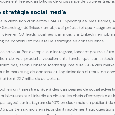
sèquement liée aux ambitions de croissance de votre entreprise
 stratégie social media
 la définition d’objectifs SMART : Spécifiques, Mesurables, A
 (branding), définissez un objectif précis, tel que « augme
énérer 50 leads qualifiés par mois via LinkedIn en ciblant
ing de contenu et d’ajuster la stratégie en conséquence.
 sociaux. Par exemple, sur Instagram, l’accent pourrait être
ion de vos produits visuellement, tandis que sur LinkedIn, 
bliez pas, selon Content Marketing Institute, 66% des market
 sur le marketing de contenu et l’optimisation du taux de con
atteint 227 milliards de dollars.
ok en un trimestre grâce à des campagnes de social advertis
blicitaires sur LinkedIn en ciblant les chefs d’entreprise et l
partages) sur Instagram de 10% en deux mois en publiant du 
e 0.5 point en six mois en répondant rapidement aux questions