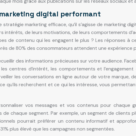
haque mois grâce aux publications sur les réseaux sociaux et à
 marketing digital performant
stratégie marketing efficace, qu’il s’agisse de marketing di
intérêts, de leurs motivations, de leurs comportements d’ach
types de contenu qui les engagent le plus ? Les réponses à
, près de 80% des consommateurs attendent une expérience p
ecueillir des informations précieuses sur votre audience. Face
les centres d’intérêt, les comportements et l’engagement
iller les conversations en ligne autour de votre marque, de
e qu’ils recherchent et ce qui les intéresse, vous permettant
onnaliser vos messages et vos contenus pour chaque grou
 de chaque segment. Par exemple, un segment de clients plus
ionnels pourrait préférer un contenu informatif et approfo
31% plus élevé que les campagnes non segmentées.