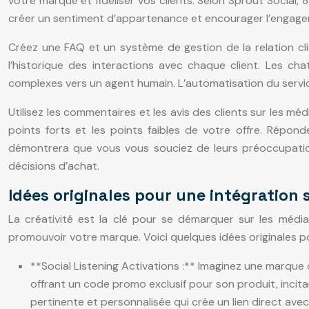
votre marque et fidéliser vos clients. Selon Sprout Social
créer un sentiment d’appartenance et encourager l’engag
Créez une FAQ et un système de gestion de la relation cl
l’historique des interactions avec chaque client. Les c
complexes vers un agent humain. L’automatisation du service 
Utilisez les commentaires et les avis des clients sur les mé
points forts et les points faibles de votre offre. Répon
démontrera que vous vous souciez de leurs préoccupations
décisions d’achat.
Idées originales pour une intégration 
La créativité est la clé pour se démarquer sur les médi
promouvoir votre marque. Voici quelques idées originales pou
**Social Listening Activations :** Imaginez une marque 
offrant un code promo exclusif pour son produit, incit
pertinente et personnalisée qui crée un lien direct av