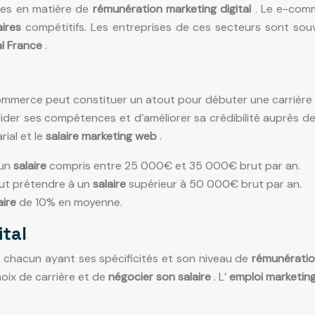
tres en matière de
rémunération marketing digital
. Le e-comm
aires
compétitifs. Les entreprises de ces secteurs sont sou
al France
.
merce peut constituer un atout pour débuter une carrière dan
ider ses compétences et d’améliorer sa crédibilité auprès de
ial et le
salaire marketing web
.
 un
salaire
compris entre 25 000€ et 35 000€ brut par an.
eut prétendre à un
salaire
supérieur à 50 000€ brut par an.
aire
de 10% en moyenne.
ital
, chacun ayant ses spécificités et son niveau de
rémunérati
hoix de carrière et de
négocier son salaire
. L’
emploi marketing 