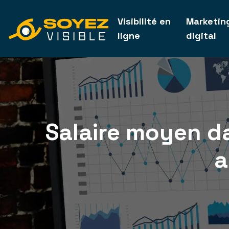
Visibilité en
Marketin
ligne
digital
Salaire moyen da
a