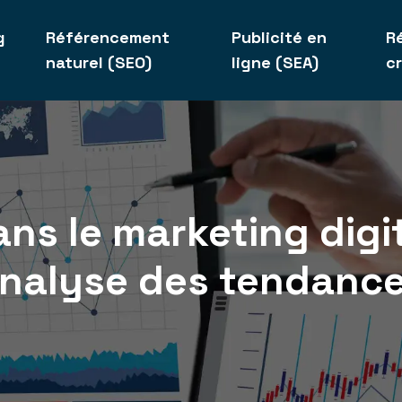
g
Référencement
Publicité en
R
naturel (SEO)
ligne (SEA)
c
ns le marketing digit
nalyse des tendanc