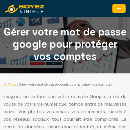
Gérer votre mot de passe
google pour protéger
vos comptes
/
Blog
/ Gérer votre mot de passe google pour protéger vos comptes
Imaginez un instant que votre compte Google, la clé de
voûte de votre vie numérique, tombe entre de mauvaises
mains. Vos photos, vos emails, vos documents, l’accès à
vos réseaux sociaux, tout pourrait être compromis. La
perte de données, l’usurpation d’identité, et même des